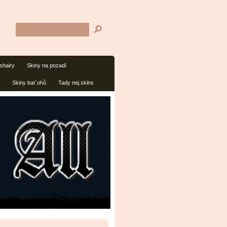
shairy
Skiny na pozadí
Skiny bat´ohů
Tady nej.skins