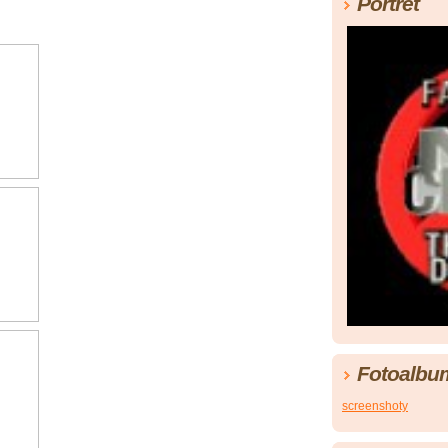
Portrét
Fotoalbu
screenshoty