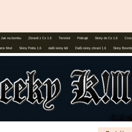
Jak na bombu
Zbraně z Cs 1.6
Teroristi
Policajti
Skiny do Cs 1.6
Cros
trix Mod
Skiny Poldu 1.6
dalši skiny lidí
Dalši skiny zbraní 1.6
Skiny Boomb