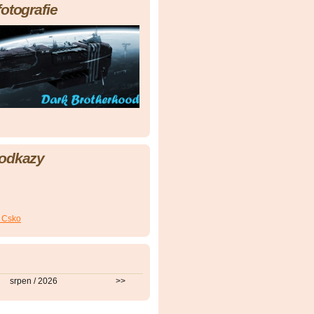
fotografie
 odkazy
a Csko
srpen / 2026
>>