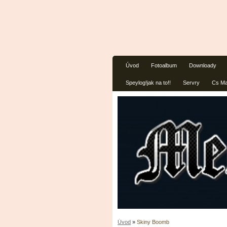
Úvod
Fotoalbum
Downloady
Speylog!jak na to!!
Servry
Cs Ma
Úvod
»
Skiny Boomb