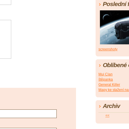
Poslední 
screenshoty
Oblíbené
Muj Clan
štěpanka
General Killer
Mapy ke stažení n
Archiv
<<